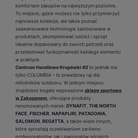
komfortem zakupów na najwyższym poziomie.
To miejsce, gdzie możesz nie tylko przymierzyć
najnowsze kolekcje, ale także poznać
zaawansowane technologie zastosowane w
produktach, skompletować odzież i sprzęt
idealnie dopasowany do swoich potrzeb oraz
przetestować funkcjonalność każdego elementu
w praktyce.
Centrum Handlowe Krupówki 40
to jednak nie
tylko COLUMBIA – to prawdziwy raj dla
miłośników outdooru. W jednym miejscu
znajdziesz bogato wyposażone
sklepy sportowe
w Zakopanem
, oferujące produkty
renomowanych marek:
DYNAFIT
,
THE NORTH
FACE
,
FISCHER
,
NAPAPIJRI
,
PATAGONIA
,
SALOMON
,
REGATTA
, a także wiele innych,
które sprostają oczekiwaniom zarówno
profesjonalistów, jak i pasjonatów górskich