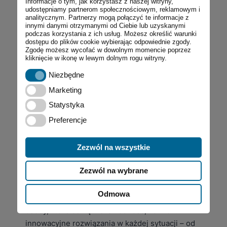
Informacje o tym, jak korzystasz z naszej witryny,
profesjonalistach, jak i pasjonatach outdooru.
udostępniamy partnerom społecznościowym, reklamowym i
analitycznym. Partnerzy mogą połączyć te informacje z
Oferta COLUMBII obejmuje:
innymi danymi otrzymanymi od Ciebie lub uzyskanymi
kurtki i spodnie – od lekkich,
podczas korzystania z ich usług. Możesz określić warunki
dostępu do plików cookie wybierając odpowiednie zgody.
oddychających warstw po wytrzymałe
Zgodę możesz wycofać w dowolnym momencie poprzez
modele chroniące przed deszczem i
kliknięcie w ikonę w lewym dolnym rogu witryny.
wiatrem,
Niezbędne
Niezbędne
obuwie – trekkingowe, wodoodporne i
Marketing
Marketing
zimowe, gwarantujące stabilność i
Statystyka
Statystyka
komfort w trudnym terenie,
Preferencje
Preferencje
plecaki i akcesoria – funkcjonalne,
wygodne i trwałe, przystosowane do
długich wypraw,
Zezwól na wszystkie
akcesoria outdoorowe – czapki, rękawice,
Zezwól na wybrane
ochraniacze i sprzęt niezbędny w
podróży.
Odmowa
Właśnie dlatego markę COLUMBIA wybierają
osoby, które cenią niezawodność, komfort i
innowacyjne rozwiązania w każdej sytuacji – od