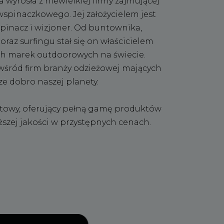
wyrosła z niewielkiej firmy zajmującej
wspinaczkowego. Jej założycielem jest
inacz i wizjoner. Od buntownika,
raz surfingu stał się on właścicielem
ch marek outdoorowych na świecie.
wśród firm branży odzieżowej mających
e dobro naszej planety.
towy, oferujący pełną gamę produktów
zej jakości w przystępnych cenach.