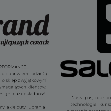
PERFORMANCE…
lep z obuwiem i odzieżą
 To sklep z wyjątkowymi
wymagających klientów,
design oraz dokładność
Nasza pasja do sp
technologie i kunszt
 jakie buty i ubrania