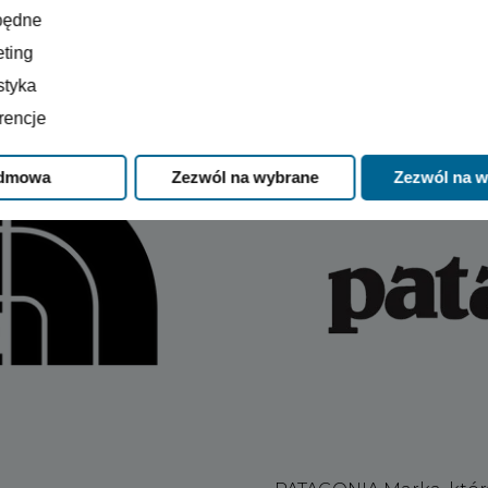
będne
ting
styka
e
rencje
dmowa
Zezwól na wybrane
Zezwól na w