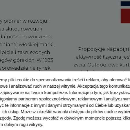
 pionier w rozwoju i
wa skitourowego i
ydajność i nowoczesna
nia tej włoskiej marki,
Propozycje Napapijri
lbicieli zaśnieżonych
aktywność fizyczna je
egów górskich. W 1983
życia. Outdoorowe kurtk
wprowadziła na rynek
wygląd niezależnie od 
y “Tourlite” i dedykowany
my pliki cookie do spersonalizowania treści i reklam, aby oferować 
każdą temperaturę i po
ą specjalnością tej ultra
owe i analizować ruch w naszej witrynie. Akceptacja tego komunika
która nadaje im właś
 i obuwie cieszące się
 zapisywanie na Twoim komputerze. Informacje o tym, jak korzystas
puchu. Buty z wysokiej j
stępniamy partnerom społecznościowym, reklamowym i analitycznym
 to lider w produkcji
stopy i są wodoo
ć te informacje z innymi danymi otrzymanymi od Ciebie lub uzysk
uczestników maratonów
z ich usług. Możesz określić warunki dostępu do plików cookie wybie
odpowiadają najnowsz
 zgody. Zgodę możesz wycofać w dowolnym momencie poprzez klikn
bardzo nowoczesne. Z o
m dolnym rogu witryny.
je sportowy duc