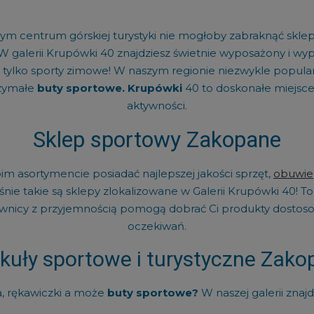
centrum górskiej turystyki nie mogłoby zabraknąć sklepów
 W galerii Krupówki 40 znajdziesz świetnie wyposażony i w
 tylko sporty zimowe! W naszym regionie niezwykle popular
rzymałe
buty sportowe. Krupówki
40 to doskonałe miejsce
aktywności.
Sklep sportowy Zakopane
m asortymencie posiadać najlepszej jakości sprzęt,
obuwie
ie takie są sklepy zlokalizowane w Galerii Krupówki 40! To
nicy z przyjemnością pomogą dobrać Ci produkty dostosow
oczekiwań.
kuły sportowe i turystyczne Zak
a, rękawiczki a może
buty sportowe?
W naszej galerii znaj