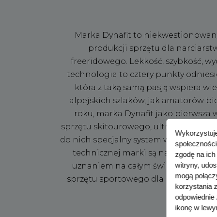
Marka Dynafit to niekwestionowany
produkcji sprzętu dla narciarst
freeridowego. Lekkość, szybkość, w
technologia to cztery punkty odniesie
która z taką samą pasją wspiera wie
alpejskich szlaków, jak amatorów bi
roku, marka Dynafit jako pierwsza 
sprzętu skitourowego, ultra lekkie but
Wykorzystuje
do nich specjalny system wiązań. Główn
społeczności
technicznej marki są narty, wiązania
zgodę na ich
witryny, udo
uznaniem na całym świecie. Marka ta
mogą połączy
sprzętu sportowego dla biegaczy i 
korzystania 
górskich.
odpowiednie
ikonę w lewy