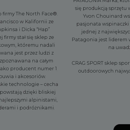
PATAGONIA Marka, która 
się produkcją sprzętu 
 firmy The North Face®.
Yvon Chouinard wsp
ncisco w Kalifornii ze
pasjonata wspinaczki o
pkinsa i Dicka “Hap”
jednej z największy
irmy stał się sklep ze
Patagonia jest liderem 
kowym, któremu nadali
na uwadz
ana jest przez ludzi z
 rozpoznawana na całym
CRAG SPORT sklep spor
 jako producent numer 1
outdoorowych najwyżs
obuwia i akcesoriów.
skie technologie – cecha
owstają dzięki bliskiej
najlepszymi alpinistami,
derami i podróżnikami.