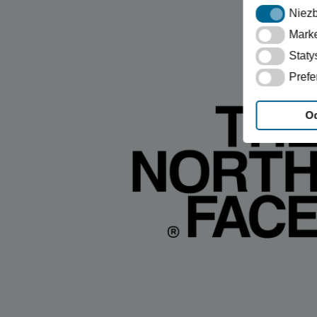
Niezbędne
Niez
Marketing
Marke
Statystyka
Staty
Preferencj
Prefe
O