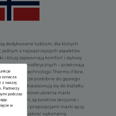
 są dedykowane ludziom, dla których
st jednym z najważniejszych aspektów
i i bluzy zapewniają komfort i stylowy
warunków atmosferycznych – przetrwają
funkcje
godę, dzięki technologii Thermo-Fibre,
tu oznacza
ciwości grzewcze podobne do gęsiego
z z naszej
akości skóry dopasowują się do kształtu
. Partnerzy
dporne. Casualowe ubrania marki
anymi podczas
rając
ym trendom, są świetnie skrojone i
ięcie w
utdoorowymi propozycjami marki łączy
h i najwyższa jakość wykonania.