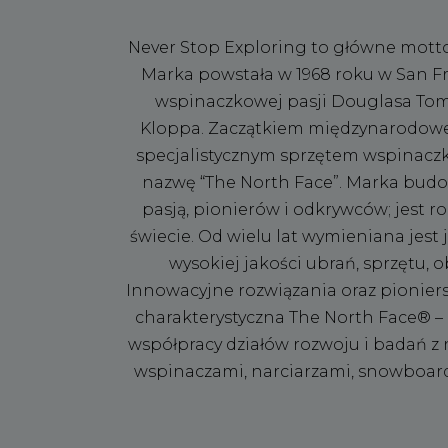
Never Stop Exploring to główne motto
Marka powstała w 1968 roku w San Fra
wspinaczkowej pasji Douglasa Tom
Kloppa. Zaczątkiem międzynarodowej f
specjalistycznym sprzętem wspinacz
nazwę “The North Face”. Marka budow
pasją, pionierów i odkrywców; jest
świecie. Od wielu lat wymieniana jest
wysokiej jakości ubrań, sprzętu, 
Innowacyjne rozwiązania oraz pionier
charakterystyczna The North Face® – p
współpracy działów rozwoju i badań z 
wspinaczami, narciarzami, snowboar