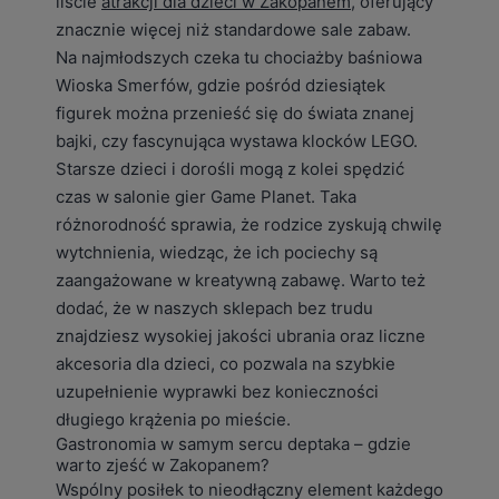
liście
atrakcji dla dzieci w Zakopanem
, oferujący
znacznie więcej niż standardowe sale zabaw.
Na najmłodszych czeka tu chociażby baśniowa
Wioska Smerfów, gdzie pośród dziesiątek
figurek można przenieść się do świata znanej
bajki, czy fascynująca wystawa klocków LEGO.
Starsze dzieci i dorośli mogą z kolei spędzić
czas w salonie gier Game Planet. Taka
różnorodność sprawia, że rodzice zyskują chwilę
wytchnienia, wiedząc, że ich pociechy są
zaangażowane w kreatywną zabawę. Warto też
dodać, że w naszych sklepach bez trudu
znajdziesz wysokiej jakości ubrania oraz liczne
akcesoria dla dzieci, co pozwala na szybkie
uzupełnienie wyprawki bez konieczności
długiego krążenia po mieście.
Gastronomia w samym sercu deptaka – gdzie
warto zjeść w Zakopanem?
Wspólny posiłek to nieodłączny element każdego