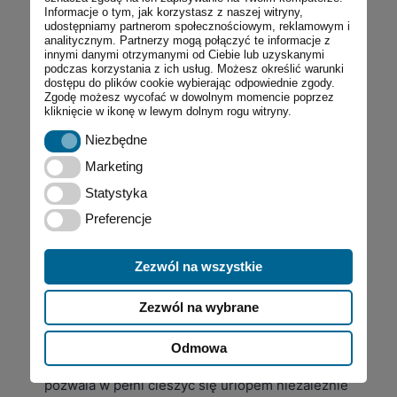
Informacje o tym, jak korzystasz z naszej witryny,
odpoczynek do przestrzeni, które gwarantują
udostępniamy partnerom społecznościowym, reklamowym i
spokój, ciepło i bogatą ofertę usługową.
analitycznym. Partnerzy mogą połączyć te informacje z
innymi danymi otrzymanymi od Ciebie lub uzyskanymi
Naturalnym wyborem dla osób ceniących jakość
podczas korzystania z ich usług. Możesz określić warunki
jest
Centrum Handlowe Krupówki 40
–
dostępu do plików cookie wybierając odpowiednie zgody.
Zgodę możesz wycofać w dowolnym momencie poprzez
nowoczesny obiekt, który pozwala na płynne
kliknięcie w ikonę w lewym dolnym rogu witryny.
przejście z górskiego klimatu do miejskiego
Niezbędne
Niezbędne
relaksu.
Marketing
Zakupy w Zakopanem – odzież i pielęgnacja
Marketing
Wizyta w centrum to doskonała okazja, by bez
Statystyka
Statystyka
pośpiechu uzupełnić garderobę o rzeczy, które
Preferencje
Preferencje
sprawdzą się zarówno na spacerach, jak i
podczas wieczornego wyjścia. Wybierając
Zezwól na wszystkie
najlepsze
sklepy odzieżowe w Zakopanem
,
warto zwrócić uwagę na marki łączące górską
Zezwól na wybrane
funkcjonalność z miejskim szykiem.
Odpowiednio dobrany ubiór to nie tylko kwestia
Odmowa
estetyki, ale przede wszystkim wygody, która
pozwala w pełni cieszyć się urlopem niezależnie