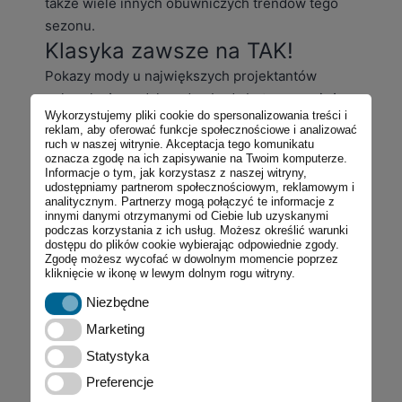
także wiele innych obuwniczych trendów tego
sezonu.
Klasyka zawsze na TAK!
Pokazy mody u największych projektantów
pokazały, że nadal modne będą buty znane już z
Wykorzystujemy pliki cookie do spersonalizowania treści i
poprzednich sezonów. Wciąż pozostaną z nami
reklam, aby oferować funkcje społecznościowe i analizować
kolorowe buty sportowe, które pasują do wielu
ruch w naszej witrynie. Akceptacja tego komunikatu
oznacza zgodę na ich zapisywanie na Twoim komputerze.
stylizacji. Sprawdzą się zarówno do luźnych
Informacje o tym, jak korzystasz z naszej witryny,
jeansów czy lekkich sukienek. Im bardziej
udostępniamy partnerom społecznościowym, reklamowym i
analitycznym. Partnerzy mogą połączyć te informacje z
intensywne odcienie wybierzesz, tym lepiej!
innymi danymi otrzymanymi od Ciebie lub uzyskanymi
podczas korzystania z ich usług. Możesz określić warunki
Jeśli nie przekonują Cię tak żywe kolory jak róż
dostępu do plików cookie wybierając odpowiednie zgody.
czy zieleń, przyjdź do naszych sklepów
Zgodę możesz wycofać w dowolnym momencie poprzez
kliknięcie w ikonę w lewym dolnym rogu witryny.
obuwniczych w Zakopanem, gdzie znajdziesz
Niezbędne
buty idealnie wpisujące się w Twój gust!
Niezbędne
W sezonie wiosna-lato 2022 na fali powrotów
Marketing
Marketing
wielu trendów z lat 2000. pojawią się jedne z
Statystyka
Statystyka
najwygodniejszych butów, czyli baleriny! Pasują
Preferencje
Preferencje
one niemal do wszystkiego i sprawdzą się na